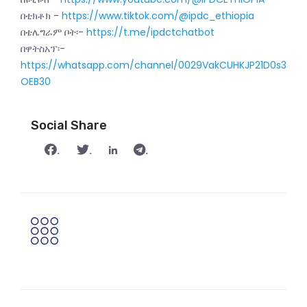
በቲክቶክ -
https://www.tiktok.com/@ipdc_ethiopia
በቴሌግራም ቦት፡-
https://t.me/ipdctchatbot
በዋትስአፕ፡-
https://whatsapp.com/channel/0029VakCUHKJP21D0s3
OEB30
Social Share
.
.
.