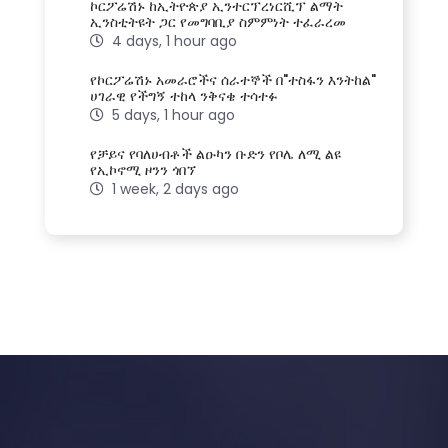
ኮርፖሬሽኑ ከኢትዮጵያ ኢንተርፕረነርሺፕ ልማት
ኢንስቲትዩት ጋር የመግባቢያ ስምምነት ተፈራረመ
4 days, 1 hour ago
የኮርፖሬሽኑ አመራሮችና ሰራተኞች በ"ተስፋን እንትከል"
ሀገራዊ የችግኝ ተከላ ንቅናቄ ተሳተፉ
5 days, 1 hour ago
የቻይና የባለሀብቶች ልዑካን ቡድን የቦሌ ለሚ ልዩ
የኢኮኖሚ ዞንን ጎበኘ
1 week, 2 days ago