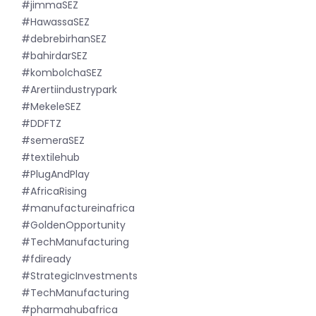
#jimmaSEZ
#HawassaSEZ
#debrebirhanSEZ
#bahirdarSEZ
#kombolchaSEZ
#Arertiindustrypark
#MekeleSEZ
#DDFTZ
#semeraSEZ
#textilehub
#PlugAndPlay
#AfricaRising
#manufactureinafrica
#GoldenOpportunity
#TechManufacturing
#fdiready
#StrategicInvestments
#TechManufacturing
#pharmahubafrica