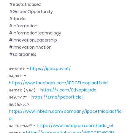
#eastafricasez
#GoldenOpportunity
#itparks
#information
#informationtechnology
#InnovationLeadership
#InnovationInAction
#solarpanels
በዌብሳይት -
https://ipdc.gov.et/
በፌስቡክ -
https://www.facebook.com/IPDCEthiopiaofficial
በትዊተር (ኤክስ) -
https://x.com/EthiopiaIpdc
በቴሌግራም -
https://t.me/ipdcofficial
በሊንክድ ኢን -
https://www.linkedin.com/company/ipdcethiopiaoffici
al
በኢንስታግራም -
https://www.instagram.com/ipdc_et
በዩቲዩብ -
https://www.youtube.com/@IPDCETHIOPIA