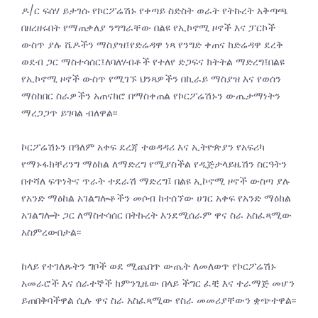
ዶ/ር ፍሰሃ ይታገሱ የኮርፖሬሽኑ የቀጣይ ስድስት ወራት የትኩረት አቅጣጫ
በዘረዘሩበት የማጠቃለያ ንግግራቸው በልዩ የኢኮኖሚ ዞኖች እና ፓርኮች
ውስጥ ያሉ ሼዶችን ማስያዝ፤የድሬዳዋ ነጻ የንግድ ቀጠና ከድሬዳዋ ደረቅ
ወደብ ጋር ማስተሳሰር፤ለባለሃብቶች የተለየ ድጋፍና ክትትል ማድረግ፤በልዩ
የኢኮኖሚ ዞኖች ውስጥ የሚገኙ ህንጻዎችን በኪራይ ማስያዝ እና የወሰን
ማስከበር ስራዎችን አጠናክሮ በማስቀጠል የኮርፖሬሽኑን ውጤታማነትን
ማረጋጋጥ ይገባል ብለዋል፡፡
ኮርፖሬሽኑን በዓለም አቀፍ ደረጃ ተወዳዳሪ እና ኢትዮጵያን የአፍሪካ
የማኑፋክቸሪንግ ማዕከል ለማድረግ የሚያስችል የዲጅታላይዜሽን ስርዓትን
በተሻለ ፍጥነትና ጥራት ተደራሽ ማድረግ፤ በልዩ ኢኮኖሚ ዞኖች ውስጣ ያሉ
የአንድ ማዕከል አገልግሎቶችን መሶብ ከተሰኘው ሀገር አቀፍ የአንድ ማዕከል
አገልግሎት ጋር ለማስተሳሰር በትኩረት እንደሚሰራም ዋና ስራ አስፈጻሚው
አስምረውበታል፡፡
ከላይ የተገለጹትን ግቦች ወደ ሚጨበጥ ውጤት ለመለወጥ የኮርፖሬሽኑ
አመራሮች እና ሰራተኞች ከምንጊዜው በላይ ችግር ፈቺ እና ተራማጅ መሆን
ይጠበቅባችዋል ሲሉ ዋና ስራ አስፈጻሚው የስራ መመሪያቸውን ቋጭተዋል፡፡