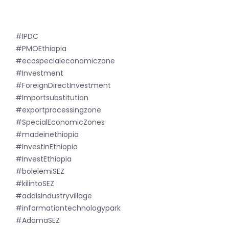
#IPDC
#PMOEthiopia
#ecospecialeconomiczone
#Investment
#ForeignDirectInvestment
#Importsubstitution
#exportprocessingzone
#SpecialEconomicZones
#madeinethiopia
#InvestInEthiopia
#InvestEthiopia
#bolelemiSEZ
#kilintoSEZ
#addisindustryvillage
#informationtechnologypark
#AdamaSEZ