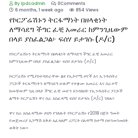
By Ipdcadmin
0Comments
6 months, 1 week ago
854 Views
የኮርፖሬሽኑን ትርፋማነት በዘላቂነት
ለማሳደግ ችግር ፈቺ አመራር ከምንጊዜውም
በላይ ያስፈልጋል፦ ፍሰሃ ይታገሱ (ዶ/ር)
የኮርፖሬሽኑን ትርፋማነት በዘላቂነት ለማሳደግ ችግር ፈቺ አመራር
ከምንጊዜውም በላይ ያስፈልጋል፦ ፍሰሃ ይታገሱ (ዶ/ር)
ኮርፖሬሽኑ የሚያስተዳድራቸው ልዩ የኢኮኖሚ ዞኖች እና ኢንዱስትሪ
ፓርኮች ትርፋማነትን ለማሳደግ ሁሉም የተቋሙ አመራር እና ሰራተኛ
ከመቼውም ጊዚ በላይ ችግር ፈቺ መሆን እንዳለበት የኢንዱስትሪ ፓርኮች
ልማት ኮርፖሬሽን ዋና ስራ አስፈጻሚ ፍሰሃ ይታገሱ (ዶ/ር) ገለጹ፡፡
ዋና ስራ አስፈጻሚው ይህን የገለጹት የኮርፖሬሽኑ የ2018 በጀት ዓመት
የመጀመሪያ አጋማሽ እቅድ አፈጻጸም ሪፖርት በአዳማ ከተማ በተገመገመበት
ወቅት ነው፡፡