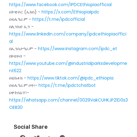
https://www.facebook.com/IPDCEthiopiaofficial
በትዊተር (ኤክስ) -
https://x.com/EthiopiaIpdc
በቴሌግራም -
https://t.me/ipdcofficial
በሊንክድ ኢን -
https://www.linkedin.com/company/ipdcethiopiaoffici
al
በኢንስታግራም -
https://www.instagram.com/ipdc_et
በዩቲዩብ -
https://www.youtube.com/@industrialparksdevelopme
nt622
በቲክቶክ -
https://www.tiktok.com/@ipdc_ethiopia
በቴሌግራም ቦት፡-
https://t.me/ipdctchatbot
በዋትስአፕ፡-
https://whatsapp.com/channel/0029VakCUHKJP21D0s3
OEB30
Social Share