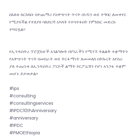
በእለቱ ከርክክቡ በተጨማሪ የአዋጭነት ጥናት ሰነዱን ወደ ተግባር ለመቀየር
የሚያስችል የተለያዩ ባለድርሻ አካላት የተሳተፉበት የምክክር መድረክ
ተካሂዷል፡፡
የኢንዱስትሪ ፕሮጀክቶች አገልግሎት በሃገራችን የሚገኙ ትልልቅ ተቋማትን
የአዋጭነት ጥናት በመስራት ወደ ትርፋማነት ለመመለስ በትኩረት እየሰራ
ያለ ተጠሪነቱ ለኢንዱስትሪ ፓርኮች ልማት ኮርፖሬሽን የሆነ አንጋፋ ተቋም
መሆኑ ይታወቃል፡፡
#ips
#consulting
#consultingservices
#IPDC10thAnniversary
#anniversary
#IPDC
#PMOEthiopia