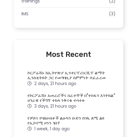
trainings
(2)
IMS
(3)
Most Recent
ኮርፖሬሽኑ ከኢትዮጵያ ኢንተርፕረነርሺፕ ልማት
ኢንስቲትዩት ጋር የመግባቢያ ስምምነት ተፈራረመ
2 days, 21 hours ago
የኮርፖሬሽኑ አመራሮችና ሰራተኞች በ"ተስፋን እንትከል"
ሀገራዊ የችግኝ ተከላ ንቅናቄ ተሳተፉ
3 days, 21 hours ago
የቻይና የባለሀብቶች ልዑካን ቡድን የቦሌ ለሚ ልዩ
የኢኮኖሚ ዞንን ጎበኘ
1 week, 1 day ago