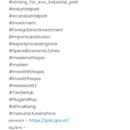
#striving_for_eco_industrial_park
#industrialpark
#ecoindustrialpark
#Investment
#ForeignDirectInvestment
#Importsubstitution
#exportprocessingzone
#SpecialEconomicZones
#madeinethiopia
#madein
#InvestInEthiopia
#InvestEthiopia
#HawassaSEZ
#TextileHub
#PlugAndPlay
#AfricaRising
#manufactureinafrica
በዌብሳይት -
https://ipdc.gov.et/
በፌስቡክ -