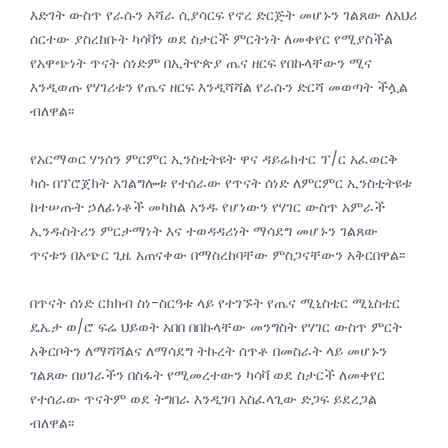
እድገት ውስጥ የራሱን አሻራ ሲያሳርፍ የኖረ ድርጅት መሆኑን ገልጸው ለአህሪ
ሰርተው ያስረከቡት ካሳቫን ወደ ስታርች ምርትነት ለመቀየር የሚያስችል
የአዋጭነት ጥናት ሰነድም በኢትዮጵያ ጤና ዘርፍ የበኩላቸውን ሚና
እንዲወጡ የሃገሪቱን የጤና ዘርፍ እንዲሻሻል የራሱን ድርሻ መወጣት ችሏል
ብለዋል፡፡
የአርማወር ሃንሰን ምርምር ኢንስቲትዩት ዋና ዳይሬክተር ፕ/ር አፈወርቅ
ካሱ በፕሮጀክት አገልግሎቱ የተሰራው የጥናት ሰነድ ለምርምር ኢንስቲትዩቱ
ከተሠጡት ኃለፊነቶች መካከል አንዱ የሆነውን የሃገር ውስጥ አምራች
ኢንዱስትሪን ምርታማነት እና ተወዳዳሪነት ማሳደግ መሆኑን ገልጸው
ጥናቱን በአጭር ጊዜ አጠናቀው በማስረከባቸው ምስጋናቸውን አቅርበዋል፡፡
በጥናት ሰነድ ርክክብ ስነ-ስርዓቱ ላይ የተገኙት የጤና ሚኒስቴር ሚኒስቴር
ዴኤታ ወ/ሮ ፍሬ ህይወት አበበ በበኩላቸው መንግስት የሃገር ውስጥ ምርት
አቅርቦትን ለማሻሻልና ለማሳደግ ትኩረት ሰጥቶ በመስራት ላይ መሆኑን
ገልጸው በሀገራችን በስፋት የሚመረተውን ካሳቫ ወደ ስታርች ለመቀየር
የተሰራው ጥናትም ወደ ትግበራ እንዲገባ አስፈላጊው ድጋፍ ይደረጋል
ብለዋል፡፡