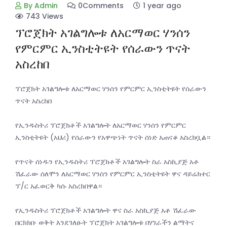
By Admin
0Comments
1 year ago
743 Views
ፕሮጀክት አገልግሎቱ ለአርማወር ሃንሰን
የምርምር ኢንስቲትዩት የሰራውን ጥናት
አስረከበ
ፕሮጀክት አገልግሎቱ ለአርማወር ሃንሰን የምርምር ኢንስቲትዩት የሰራውን
ጥናት አስረከበ
የኢንዱስትሪ ፕሮጀክቶች አገልግሎት ለአርማወር ሃንሰን የምርምር
ኢንስቲትዩት (አህሪ) የሰራውን የአዋጭነት ጥናት ሰነድ አጠናቆ አስረክቧል።
የጥናት ሰነዱን የኢንዱስትሪ ፕሮጀክቶች አገልግሎት ስራ አስኪያጅ አቶ
ሽፈራው ሰለሞን ለአርማወር ሃንሰን የምርምር ኢንስቲትዩት ዋና ዳይሬክተር
ፕ/ር አፈወርቅ ካሱ አስረክበዋል።
የኢንዱስትሪ ፕሮጀክቶች አገልግሎት ዋና ስራ አስኪያጅ አቶ ሽፈራው
በርክክቡ ወቅት እንደገለፁት ፕሮጀክት አገልግሎቱ በሃገራችን ልማትና