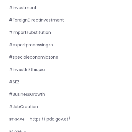
#Investment
#ForeignDirectInvestment
#Importsubstitution
#exportprocessingzo
#specialeconomiczone
#InvestInEthiopia
#SEZ
#BusinessGrowth
#JobCreation
በዌብሳይት - https://ipdc.gov.et/
በፌስቡክ -