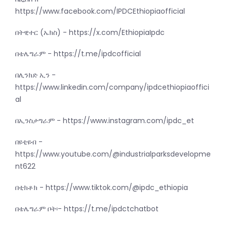
https://www.facebook.com/IPDCEthiopiaofficial
በትዊተር (ኤክስ) - https://x.com/EthiopiaIpdc
በቴሌግራም - https://t.me/ipdcofficial
በሊንክድ ኢን -
https://www.linkedin.com/company/ipdcethiopiaoffici
al
በኢንስታግራም - https://www.instagram.com/ipdc_et
በዩቲዩብ -
https://www.youtube.com/@industrialparksdevelopme
nt622
በቲክቶክ - https://www.tiktok.com/@ipdc_ethiopia
በቴሌግራም ቦት፡- https://t.me/ipdctchatbot