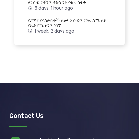
ሀገራዊ የችግኝ ተከላ ንቅናቄ ተሳተፉ
5 days, 1 hour ago
የቻይና የባለሀብቶች ልዑካን ቡድን የቦሌ ለሚ ልዩ
የኢኮኖሚ ዞንን ጎበኘ
1 week, 2 days ago
Contact Us