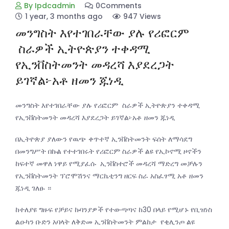
By Ipdcadmin
0Comments
1 year, 3 months ago
947 Views
መንግስት እየተገበራቸው ያሉ የሪፎርም
ስራዎች ኢትዮጵያን ተቀዳሚ
የኢንቨስትመንት መዳረሻ እያደረጋት
ይገኛል፦አቶ ዘመን ጁነዲ
መንግስት እየተገበራቸው ያሉ የሪፎርም ስራዎች ኢትዮጵያን ተቀዳሚ
የኢንቨስትመንት መዳረሻ እያደረጋት ይገኛል፦አቶ ዘመን ጁነዲ
በኢትዮጵያ ያለውን የዉጭ ቀጥተኛ ኢንቨስትመንት ፍሰት ለማሳደግ
በመንግሥት በኩል የተተገበሩት የሪፎርም ስራዎች ልዩ የኢኮኖሚ ዞኖችን
ከፍተኛ መዋለ ነዋይ የሚያፈሱ ኢንቨስተሮች መዳረሻ ማድረግ መቻሉን
የኢንቨስትመንት ፕሮሞሽንና ማርኬቲንግ ዘርፍ ስራ አስፈፃሚ አቶ ዘመን
ጁነዲ ገለፁ ።
ከተለያዩ ግዙፍ የቻይና ኩባንያዎች የተውጣጣና ከ30 በላይ የሚሆኑ የቢዝነስ
ልዑካን ቡድን አባላት ለቅድመ ኢንቨስትመንት ምልከታ የቂሊንጦ ልዩ