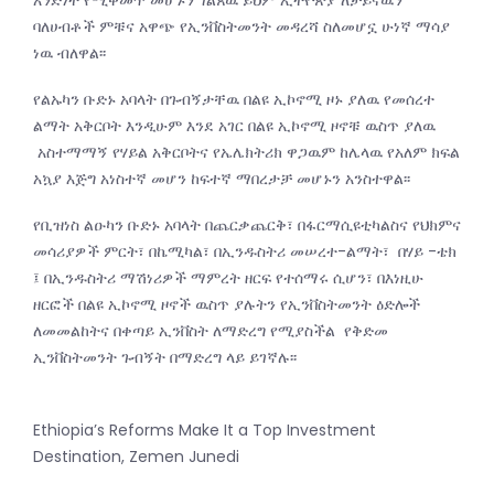
ባለሀብቶች ምቹና አዋጭ የኢንቨስትመንት መዳረሻ ስለመሆኗ ሁነኛ ማሳያ
ነዉ ብለዋል፡፡
የልኡካን ቡድኑ አባላት በጉብኝታቸዉ በልዩ ኢኮኖሚ ዞኑ ያለዉ የመሰረተ
ልማት አቅርቦት እንዲሁም እንደ አገር በልዩ ኢኮኖሚ ዞኖቹ ዉስጥ ያለዉ
አስተማማኝ የሃይል አቅርቦትና የኤሌክትሪክ ዋጋዉም ከሌላዉ የአለም ክፍል
አኳያ እጅግ አነስተኛ መሆን ከፍተኛ ማበረታቻ መሆኑን አንስተዋል፡፡
የቢዝነስ ልዑካን ቡድኑ አባላት በጨርቃጨርቅ፣ በፋርማሲዩቲካልስና የህክምና
መሳሪያዎች ምርት፣ በኬሚካል፣ በኢንዱስትሪ መሠረተ-ልማት፣ በሃይ -ቴክ
፤ በኢንዱስትሪ ማሽነሪዎች ማምረት ዘርፍ የተሰማሩ ሲሆን፣ በእነዚሁ
ዘርፎች በልዩ ኢኮኖሚ ዞኖች ዉስጥ ያሉትን የኢንቨስትመንት ዕድሎች
ለመመልከትና በቀጣይ ኢንቨስት ለማድረግ የሚያስችል የቅድመ
ኢንቨስትመንት ጉብኝት በማድረግ ላይ ይገኛሉ፡፡
Ethiopia’s Reforms Make It a Top Investment
Destination, Zemen Junedi