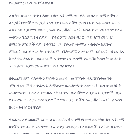
የኢኮኖሚ ዞንን ጎብኝተዋል።
ልዑካን ቡድኑን ተቀብለው በልዩ ኢኮኖሚ ዞኑ ያሉ መሰረተ ልማቶችንና
ለኢንቨስተሮች የተዘጋጁ የግንባታ ስፍራዎችን ያስጎበኙት አቶ ዘመን አሁን
ላይ በልዩ ኢኮኖሚ ዞኖቹ ያለዉ የኢንቨስትመንት ፍሰት ከምንጊዜዉም የላቀ
መሆኑን ገልጸዉ በተለይም የትራምፕ አስተዳደር ወደ አሜሪካ ገበያ
በሚገቡ ምርቶች ላይ የተገበረዉን የታሪፍ ጭማሪ ተከትሎ ከደቡብ
ምስራቅ ኤስያ ሃገራት በተለይም ከቬትናም፤ እንዲሁም ከቻይና፤ ከህንድ እና
ከተለያዩ ሃገራት ባለሀብቶች ኢትዮጵያን ቀዳሚ የኢንቨስትመንት መዳረሻ
አማራጭ እያደረጉ መሆናቸዉን ገልጸዋል፡፡
በተጨማሪም ባለፉት አምስት አመታት መንግስት የኢንቨስትመንት
ምህዳሩን ምቹና ቀልጣፋ ለማድረግ በአገልግሎት አሰጣጥ፤ በአንድ መስኮት
አገልግሎት፤ በዉጭ ምንዛሬ አቅርቦትና ሌሎችም አስቻይ ሁኔታዎች ላይ
የተደረጉ የተለያዩ ማሻሻያዎችና ማበረታቻዎችን ለኢንቨስትመንት ልኡካን
ቡድኑ አብራርተዋል።
ኃላፊዉ አያይዘዉም አሁን ላይ ኮርፖሬሽኑ በሚያስተዳድራቸዉ ልዩ ኢኮኖሚ
ዞኖችና የድሬዳዋ ነጻ ንግድ ቀጠና የቻይናዉያን ባለሀብቶች ተሳትፎ በቁጥር
አንድነት የሚቀመጥ መሆኑን ገልጸዉ ይህም ኢትዮጵያ ለቻይናዉን