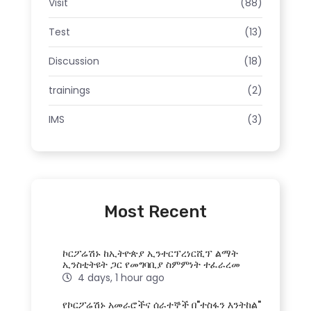
Visit
(88)
Test
(13)
Discussion
(18)
trainings
(2)
IMS
(3)
Most Recent
ኮርፖሬሽኑ ከኢትዮጵያ ኢንተርፕረነርሺፕ ልማት
ኢንስቲትዩት ጋር የመግባቢያ ስምምነት ተፈራረመ
4 days, 1 hour ago
የኮርፖሬሽኑ አመራሮችና ሰራተኞች በ"ተስፋን እንትከል"