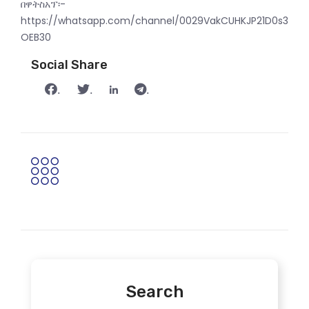
በዋትስአፕ፡-
https://whatsapp.com/channel/0029VakCUHKJP21D0s3
OEB30
Social Share
.
.
.
Search