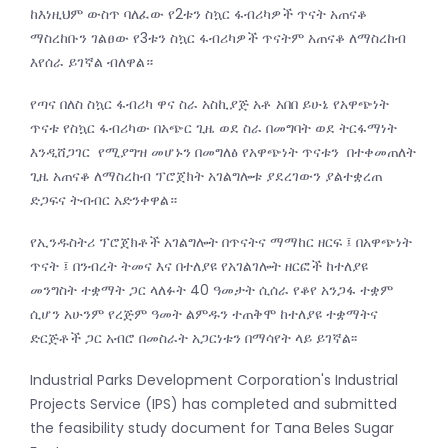
ከእነዚህም ውስጥ ባለፈው የ2ቱን ስኳር ፋብሪካዎች ጥናት አጠናቆ
ማስረከቡን ገልፀው የ3ቱን ስኳር ፋብሪካዎች ጥናትም አጠናቆ ለማስረከብ
እየሰራ ይገኛል ብለዋል።
የጣና በለስ ስኳር ፋብሪካ ዋና ስራ አስኪያጅ አቶ አበበ ይሁኔ የአዋጭነት
ጥናቱ የስኳር ፋብሪካው በአጭር ጊዜ ወደ ስራ በመግባት ወደ ትርፋማነት
እንዲሸጋገር የሚያግዝ መሆኑን በመግለፅ የአዋጭነት ጥናቱን በተቀመጠለት
ጊዜ አጠናቆ ለማስረከብ ፕሮጀክት አገልግሎቱ ያደረገውን ያልተቋረጠ
ድጋፍና ትብብር አድንቀዋል።
የኢንዱስትሪ ፕሮጀክቶች አገልግሎት በጥናትና ማማከር ዘርፍ ፤ በአዋጭነት
ጥናት ፤ በንብረት ትመና እና በተለያዩ የአገልገሎት ዘርፎች ከተለያዩ
መንግስት ተቋማት ጋር ላለፉት 40 ዓመታት ሲሰራ የቆየ አንጋፋ ተቋም
ሲሆን አሁንም የረጅም ዓመት ልምዱን ተጠቅሞ ከተለያዩ ተቋማትና
ድርጅቶች ጋር አብሮ በመስራት አጋርነቱን በማሳየት ላይ ይገኛል፡፡
Industrial Parks Development Corporation's Industrial
Projects Service (IPS) has completed and submitted
the feasibility study document for Tana Beles Sugar