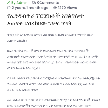
By Admin
0Comments
2 years, 1 month ago
1270 Views
የኢንዱስትሪ ፕሮጀክቶች አገልግሎት
አጠናቆ ያስረከበው ግዙፍ ጥናት
ፕሮጀክት አገልግሎቱ ለጣና በለስ ስኳር ፋብሪካ የሰራውን የጥናት ሰነድ
አጠናቆ አስረከበ
በኢንዱስትሪ ፓርኮች ልማት ኮርፖሬሽን የኢንዱስትሪ ፕሮጀክቶች
አገልግሎት የአዋጭነት ጥናት ለመስራት ከተዋዋላቸው የስኳር ፋብሪካዎች
መካከል 2ኛ የሆነውን የጣና በለስ ስኳር ፋብሪካ የአዋጭነት ዝርዝር ጥናት
ሰነድን አጠናቆ አስረክቧል።
የጥናት ሰነዱን የኢንዱስትሪ ፕሮጀክቶች አገልግሎት ዋና ስራ አስኪያጅ አቶ
ሽፈራው ሰለሞን ለጣና በለስ ስኳር ፋብሪካ ዋና ስራ አስኪያጅ አቶ አበበ
ይሁኔ በይፋ አስረክበዋል።
አቶ ሽፈራው በርክክቡ ወቅት እንደገለፁት ፕሮጀክት አገልግሎቱ የ5 ትልልቅ
ስኳር ፋብሪካዎችን የአዋጭነት ጥናት ለመስራት ውል የፈጸመ ሲሆን