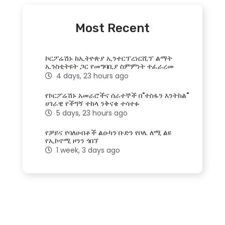
Most Recent
ኮርፖሬሽኑ ከኢትዮጵያ ኢንተርፕረነርሺፕ ልማት
ኢንስቲትዩት ጋር የመግባቢያ ስምምነት ተፈራረመ
4 days, 23 hours ago
የኮርፖሬሽኑ አመራሮችና ሰራተኞች በ"ተስፋን እንትከል"
ሀገራዊ የችግኝ ተከላ ንቅናቄ ተሳተፉ
5 days, 23 hours ago
የቻይና የባለሀብቶች ልዑካን ቡድን የቦሌ ለሚ ልዩ
የኢኮኖሚ ዞንን ጎበኘ
1 week, 3 days ago