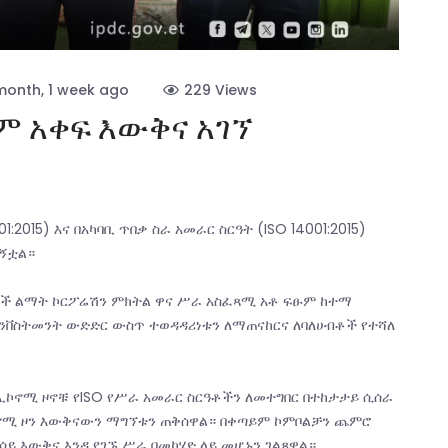
month, 1 week ago
229 Views
ም አቀፍ እውቅና አገኘ
:2015) እና በአካባቢ ጥበቃ ስራ አመራር ስርዓት (ISO 14001:2015)
ግኝቷል።
ኮች ልማት ኮርፖሬሽን ምክትል ዋና ሥራ አስፈጻሚ አቶ ፍፁም ከተማ
ኢንቨስትመንት ውድድር ውስጥ ተወዳዳሪነቱን ለማጠናከርና ለባለሀብቶች የተሻለ
ኢኮኖሚ ዞኖቹ የISO የሥራ አመራር ስርዓቶችን ለመተግበር በተከታታይ ሲሰራ
ኮኖሚ ዞን እውቅናውን ማግኘቱን ጠቅሰዋል። በቀጣይም ኮምቦልቻን ጨምሮ
ሳይ እውቅና እንዲያገኙ ሥራ በመካሄድ ላይ መሆኑን ገልጸዋል።