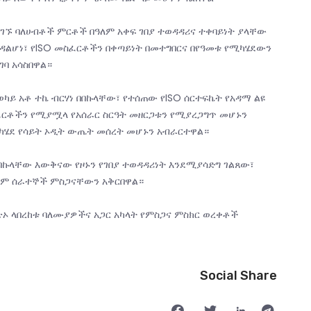
ገኙ ባለሀብቶች ምርቶች በዓለም አቀፍ ገበያ ተወዳዳሪና ተቀባይነት ያላቸው
ዳልሆነ፣ የISO መስፈርቶችን በቀጣይነት በመተግበርና በየዓመቱ የሚካሄደውን
ገባ አሳስበዋል።
ይ አቶ ተኬ ብርሃነ በበኩላቸው፣ የተሰጠው የISO ሰርተፍኬት የአዳማ ልዩ
ፈርቶችን የሚያሟላ የአሰራር ስርዓት መዘርጋቱን የሚያረጋግጥ መሆኑን
ካሄደ የሳይት ኦዲት ውጤት መሰረት መሆኑን አብራርተዋል።
በበኩላቸው እውቅናው የዞኑን የገበያ ተወዳዳሪነት እንደሚያሳድግ ገልጸው፣
ሉም ሰራተኞች ምስጋናቸውን አቅርበዋል።
ኦ ላበረከቱ ባለሙያዎችና አጋር አካላት የምስጋና ምስክር ወረቀቶች
Social Share
.
.
.