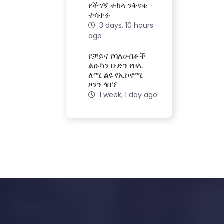
የችግኝ ተከላ ንቅናቄ
ተሳተፉ
3 days, 10 hours
ago
የቻይና የባለሀብቶች
ልዑካን ቡድን የቦሌ
ለሚ ልዩ የኢኮኖሚ
ዞንን ጎበኘ
1 week, 1 day ago