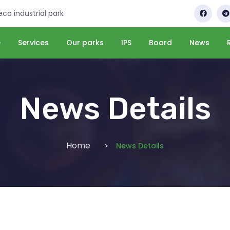
 eco industrial park
e
Services
Our parks
IPS
Board
News
News Details
Home
News Details