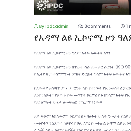
By Ipdcadmin
0Comments
1 
የአዳማ ልዩ ኢኮኖሚ ዞን ዓለ
የአዳማ ልዩ ኢኮኖሚ ዞን ዓለም አቀፍ እውቅና አገኘ
የአዳማ ልዩ ኢኮኖሚ ዞን በጥራት ስራ አመራር ስርዓት (ISO 9001
ከኢትዮጵያ ተስማሚነት ምዘና ድርጅት ዓለም አቀፍ እውቅና አ
በእውቅና አሰጣጥ ሥነ-ሥርዓቱ ላይ የተገኙት የኢንዱስትሪ ፓር
እንደገለጹት፣ የእውቅናው መገኘት ኮርፖሬሽኑ በዓለም አቀፍ የ
የአገልግሎት ሁኔታ ለመፍጠር የሚያግዝ ነው።
አቶ ፍፁም አክለውም፣ ኮርፖሬሽኑ ባለፉት ሁለት ዓመታት በልዩ 
መቆየቱን ገልጸው፣ ከሀዋሳና ቦሌ ለሚ በመቀጠል አዳማ ልዩ ኢ
ሌሎች ልዩ ኢኮኖሚ ዞኖችና የኮርፖሬሽኑ ዋና መስሪያ ቤት ተመሳ