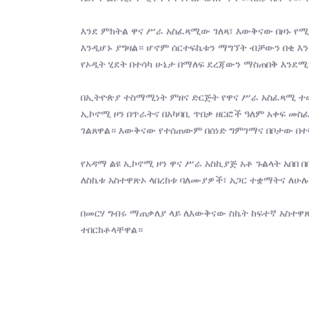
እንደ ምክትል ዋና ሥራ አስፈጻሚው ገለጻ፣ እውቅናው በዞኑ የሚ
እንዲሆኑ ያግዛል። ሆኖም ሰርተፍኬቱን ማግኘት ብቻውን በቂ እን
የኦዲት ሂደት በተሳካ ሁኔታ በማለፍ ደረጃውን ማስጠበቅ እንደሚ
በኢትዮጵያ ተስማሚነት ምዘና ድርጅት የዋና ሥራ አስፈጻሚ ተወካ
ኢኮኖሚ ዞን በጥራትና በአካባቢ ጥበቃ ዘርፎች ዓለም አቀፍ መስ
ገልጸዋል። እውቅናው የተሰጠውም በሰነድ ግምገማና በቦታው በተ
የአዳማ ልዩ ኢኮኖሚ ዞን ዋና ሥራ አስኪያጅ አቶ ጉልላት አበበ 
ለስኬቱ አስተዋጽኦ ላበረከቱ ባለሙያዎች፣ አጋር ተቋማትና ለሁ
በመርሃ ግብሩ ማጠቃለያ ላይ ለእውቅናው ስኬት ከፍተኛ አስተዋጽ
ተበርክቶላቸዋል።