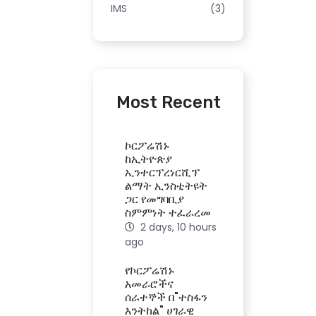
IMS
(3)
Most Recent
ኮርፖሬሽኑ
ከኢትዮጵያ
ኢንተርፕረነርሺፕ
ልማት ኢንስቲትዩት
ጋር የመግባቢያ
ስምምነት ተፈራረመ
2 days, 10 hours
ago
የኮርፖሬሽኑ
አመራሮችና
ሰራተኞች በ"ተስፋን
እንትከል" ሀገራዊ