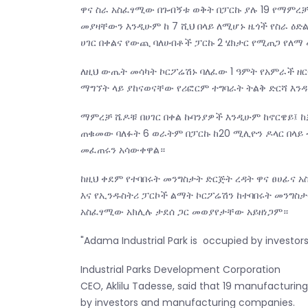
ዋና ስራ አስፈፃሚው በጉብኝቱ ወቅት በፓርኩ ያሉ 19 የማምረ
መያዛቸውን እንዲሁም ከ 7 ሺህ በላይ ለሚሆኑ ዜጎች የስራ ዕ
ሀገር በቀልና የውጪ ባለሀብቶች ፓርኩ 2 ሄክታር የሚጠጋ የለማ
ለዚህ ውጤት መሳካት ኮርፖሬሽኑ ባለፈው 1 ዓምት የአምራች ዘ
ማግኘት ላይ ያከናወናቸው የሪፎርም ተግባራት ትልቅ ድርሻ እ
ማምረቻ ሼዶቹ በሀገር በቀል ኩባንያዎች እንዲሁም ከኖርዌይ፤ ከ
ጠቁመው ባለፉት 6 ወራትም በፓርኩ ከ20 ሚሊዮን ዶላር በላይ 
መፈጠሩን አሳውቀዋል።
ከዚህ ቀደም የተባበሩት መንግስታት ድርጅት ረዳት ዋና ፀሀፊና 
እና የኢንዱስትሪ ፓርኮች ልማት ኮርፖሬሽን ከተባበሩት መንግስታ
አስፈፃሚው አክሊሉ ታደሰ ጋር መወያየታቸው አይዘነጋም።
"Adama Industrial Park is occupied by investor
Industrial Parks Development Corporation
CEO, Aklilu Tadesse, said that 19 manufacturin
by investors and manufacturing companies.