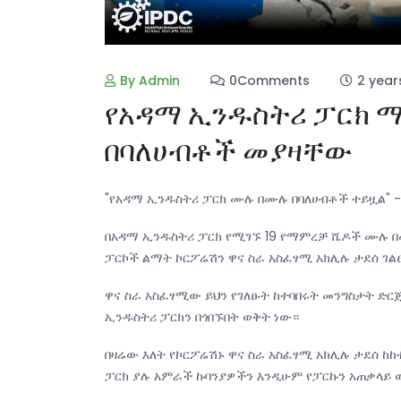
By Admin
0Comments
2 year
የአዳማ ኢንዱስትሪ ፓርክ
በባለሀብቶች መያዛቸው
"የአዳማ ኢንዱስትሪ ፓርክ ሙሉ በሙሉ በባለሀብቶች ተይዟል" 
በአዳማ ኢንዱስትሪ ፓርክ የሚገኙ 19 የማምረቻ ሼዶች ሙሉ 
ፓርኮች ልማት ኮርፖሬሽን ዋና ስራ አስፈፃሚ አክሊሉ ታደሰ ገ
ዋና ስራ አስፈፃሚው ይህን የገለፁት ከተባበሩት መንግስታት ድርጅ
ኢንዱስትሪ ፓርክን በጎበኙበት ወቅት ነው።
በዛሬው እለት የኮርፖሬሽኑ ዋና ስራ አስፈፃሚ አክሊሉ ታደሰ ከከ
ፓርክ ያሉ አምራች ኩባንያዎችን እንዲሁም የፓርኩን አጠቃላይ