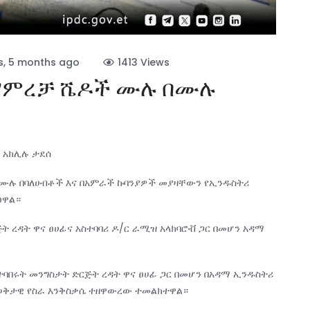
s, 5 months ago
1413 Views
 ማምረቻ ሼዶች ሙሉ በሙሉ
- አክሊሉ ታደሰ
በሙሉ በባለሀብቶች እና በአምራች ኩባንያዎች መያዛቸውን የኢንዱስትሪ
ልፀዋል።
ት ረዳት ዋና ፀሀፊና አስተባባሪ ዶ/ር ራሚዝ አላክባሮቭ ጋር በመሆን አዳማ
ተባበሩት መንግስታት ድርጅት ረዳት ዋና ፀሀፊ ጋር በመሆን በአዳማ ኢንዱስትሪ
 ወቅታዊ የስራ እንቅስቃሴ ተዘዋውረው ተመልክተዋል።