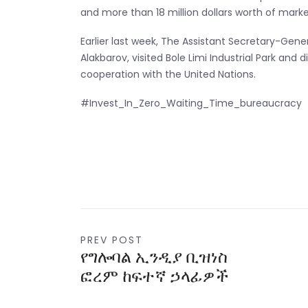
and more than 18 million dollars worth of mark
Earlier last week, The Assistant Secretary-Gene
Alakbarov, visited Bole Limi Industrial Park and
cooperation with the United Nations.
#Invest_In_Zero_Waiting_Time_bureaucracy
PREV POST
የግሎባል ኢንዲያ ቢዝነስ
ፎረም ከፍተኛ ኃላፊዎች