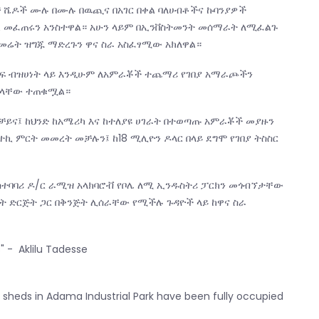
ቻ ሼዶች ሙሉ በሙሉ በዉጪና በአገር በቀል ባለሀብቶችና ኩባንያዎች
ድል መፈጠሩን አንስተዋል። አሁን ላይም በኢንቨስትመንት መሰማራት ለሚፈልጉ
 መሬት ዝግጁ ማድረጉን ዋና ስራ አስፈፃሚው አክለዋል።
ርፍ ብዝሀነት ላይ እንዲሁም ለአምራቾች ተጨማሪ የገበያ አማራጮችን
ንዳላቸው ተጠቁሟል።
ቻይና፤ ከህንድ ከአሜሪካ እና ከተለያዩ ሀገራት በተወጣጡ አምራቾች መያዙን
ተኪ ምርት መመረት መቻሉን፤ ከ18 ሚሊዮን ዶላር በላይ ደግሞ የገበያ ትስስር
አስተባባሪ ዶ/ር ራሚዝ አላክባሮቭ የቦሌ ለሚ ኢንዱስትሪ ፓርክን መጎብኘታቸው
ት ድርጅት ጋር በቅንጅት ሊሰራቸው የሚችሉ ጉዳዮች ላይ ከዋና ስራ
s" - Aklilu Tadesse
g sheds in Adama Industrial Park have been fully occupied